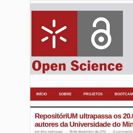
INÍCIO
SOBRE
PROJETOS
BOOTCAM
RepositóriUM ultrapassa os 20
autores da Universidade do Mi
eloy rodrigues
.
18 de dezembro de 2012
.
0 comments