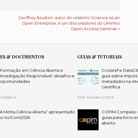
Geoffrey Boulton, autor do relatório Science as an
Open Enterprise, é um dos oradores do UMinho
Open Access Seminar
»
ÕES & DOCUMENTOS
GUIAS & TUTORIAIS
Formação em Ciência Aberta e
Crossref e DataCi
Investigação Responsável: desafios e
guia sobre import
oportunidades
metadados na int
científica
 CORREIA
POR SUSANA COSTA
“A Minha Ciência Aberta” apresentado
COPIM Compass: 
no SciCom2026
guias para livros 
aberto